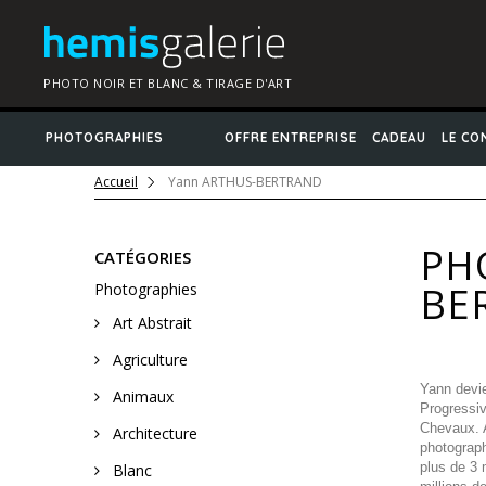
PHOTO NOIR ET BLANC & TIRAGE D'ART
PHOTOGRAPHIES
OFFRE ENTREPRISE
CADEAU
LE CO
Accueil
Yann ARTHUS-BERTRAND
PH
CATÉGORIES
BE
Photographies
Art Abstrait
Agriculture
Yann devie
Animaux
Progressiv
Chevaux. 
Architecture
photograph
plus de 3 
Blanc