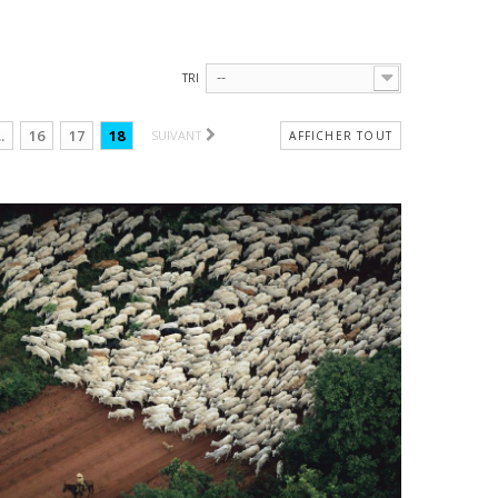
TRI
--
..
16
17
18
SUIVANT
AFFICHER TOUT
HUS-BERTRAND
ato Grosso, Brésil
109,00 €