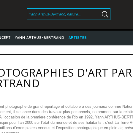
NCEPT
YANN ARTHUS-BERTRAND
ARTISTES
OTOGRAPHIES D'ART PAR
RTRAND
nt photographe de grand reportage et collabore à des journaux comme Nation
ement, il se lance dans des travaux plus personnels, notamment sur la relati
A l’occasion de la première conférence de Rio en 1992, Yann ARTHUS-BERTR
ique pour l’an 2000 sur l’état du monde et de ses habitants : c’est La Terre V
millions d’exemplaires vendus et l’exposition photographique en plein air, pr