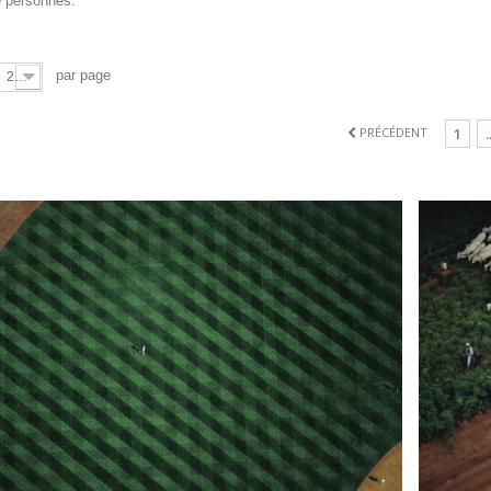
e personnes.
par page
20
PRÉCÉDENT
1
.
THUS-BERTRAND
Yann ART
Stadium, New-York
Zébus, M
109,00 €
A partir de