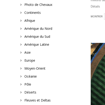
millions d
Photo de Chevaux
Détails
Continents
MONTRER
Afrique
Amérique du Nord
Amérique du Sud
Amérique Latine
Yann AR
Yankee 
Asie
Europe
A partir de
Moyen-Orient
Océanie
Pôle
Déserts
Fleuves et Deltas