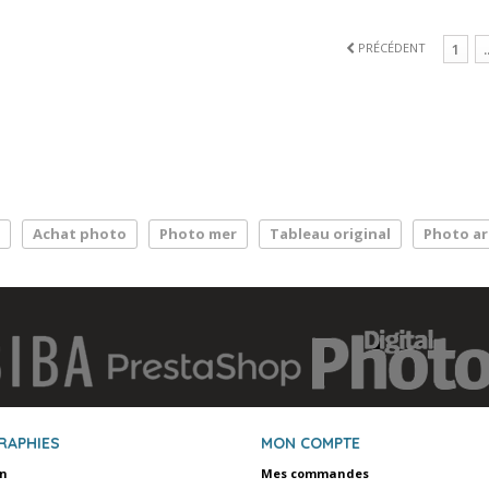
PRÉCÉDENT
1
.
Achat photo
Photo mer
Tableau original
Photo ar
RAPHIES
MON COMPTE
on
Mes commandes