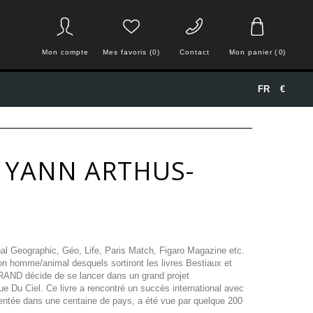
Mon compte
Mes favoris (0)
Contact
Mon panier
(
0
)
FR
€
 YANN ARTHUS-
al Geographic, Géo, Life, Paris Match, Figaro Magazine etc.
on homme/animal desquels sortiront les livres Bestiaux et
AND décide de se lancer dans un grand projet
ue Du Ciel. Ce livre a rencontré un succès international avec
ésentée dans une centaine de pays, a été vue par quelque 200