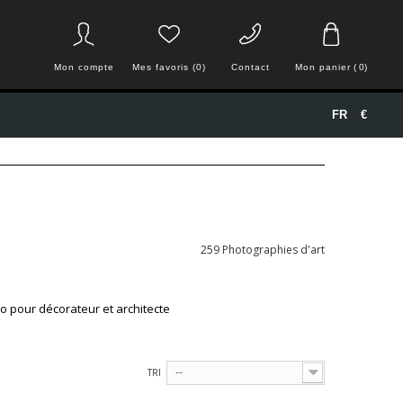
Mon compte
Mes favoris (0)
Contact
Mon panier
(
0
)
FR
€
259 Photographies d'art
o pour décorateur et architecte
TRI
--