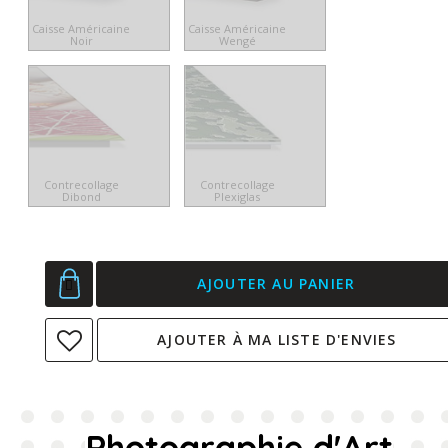
Caisse Américaine
Caisse Américaine
Noir
Wengé
Contrecollage
Contrecollage
Dibond
Plexiglas
AJOUTER AU PANIER
AJOUTER À MA LISTE D'ENVIES
Photographie d'Art