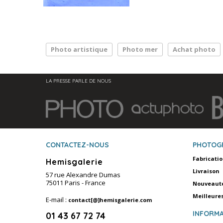
Photo artistique
Photo mer
Achat photo
LA PRESSE PARLE DE NOUS
CONTACTEZ-NOUS
PHOTOG
Fabricati
Hemisgalerie
Livraison
57 rue Alexandre Dumas
75011 Paris - France
Nouveaut
Meilleure
E-mail :
contact[@]hemisgalerie.com
INFORMA
01 43 67 72 74