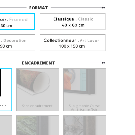
FORMAT
ENCADREMENT
Sans encadrement
Subligraphie Caisse
noir
Américaine Noir