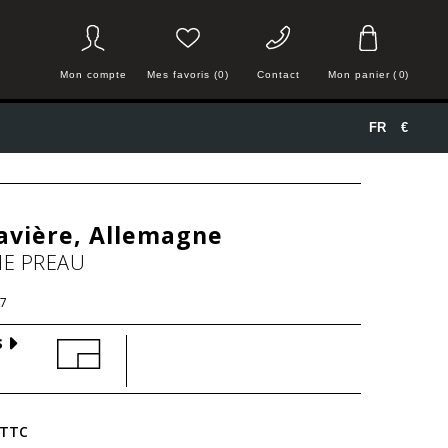
Mon compte
Mes favoris (0)
Contact
Mon panier
(
0
)
FR
€
avière, Allemagne
IE PREAU
7
S
TTC