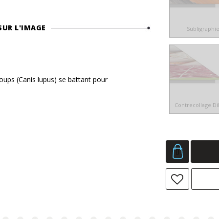
SUR L'IMAGE
Subligraphi
oups (Canis lupus) se battant pour
Contrecollage D