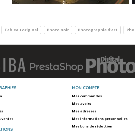
Tableau original
Photo noir
Photographie d'art
Pho
RAPHIES
MON COMPTE
on
Mes commandes
Mes avoirs
és
Mes adresses
s ventes
Mes informations personnelles
Mes bons de réduction
TIONS