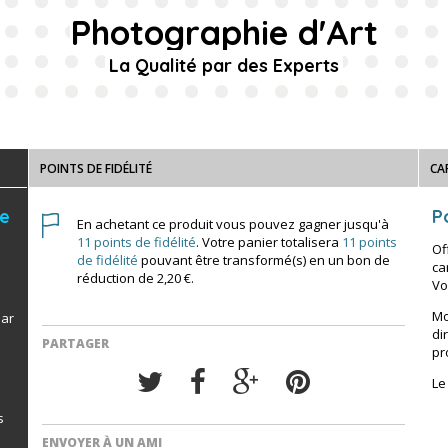
Photographie d'Art
La Qualité par des Experts
POINTS DE FIDÉLITÉ
CA
de
Po
En achetant ce produit vous pouvez gagner jusqu'à
11
points de fidélité
. Votre panier totalisera
11
points
Of
de fidélité
pouvant être transformé(s) en un bon de
ca
réduction de
2,20 €
.
Vo
Mo
par
di
PARTAGER
pr
Le
s
ENVOYER À UN AMI