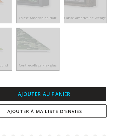
e
Caisse Américaine Noir
Caisse Américaine Wengé
ibond
Contrecollage Plexiglas
AJOUTER AU PANIER
AJOUTER À MA LISTE D'ENVIES