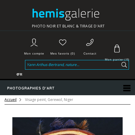
PHOTO NOIR ET BLANC & TIRAGE D'ART
Mon compte
Mes favoris (0)
Contact
Mon panier
(
0
)
€
FR
PHOTOGRAPHIES D'ART
Accueil
Visage peint, Gerewol, Niger