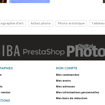
ographie d'art
Achat photo
Photo artistique
Tableau 
RAPHIES
MON COMPTE
on
Mes commandes
Mes avoirs
és
Mes adresses
s ventes
Mes informations personnelles
Mes bons de réduction
TIONS