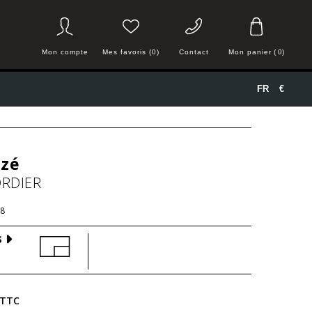
Mon compte
Mes favoris (0)
Contact
Mon panier
(
0
)
FR
€
zé
ORDIER
8
S
TTC