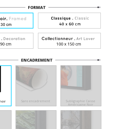
FORMAT
ENCADREMENT
Sans encadrement
Subligraphie Caisse
noir
Américaine Noir