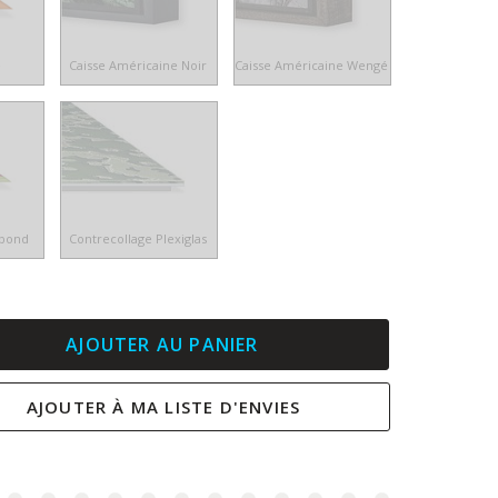
e
Caisse Américaine Noir
Caisse Américaine Wengé
ibond
Contrecollage Plexiglas
AJOUTER AU PANIER
AJOUTER À MA LISTE D'ENVIES