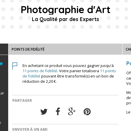
Photographie d'Art
La Qualité par des Experts
POINTS DE FIDÉLITÉ
CA
de
Po
En achetant ce produit vous pouvez gagner jusqu'à
11
points de fidélité
. Votre panier totalisera
11
points
Of
de fidélité
pouvant être transformé(s) en un bon de
ca
réduction de
2,20 €
.
Vo
Mo
par
di
PARTAGER
pr
Le
s
ENVOYER À UN AMI