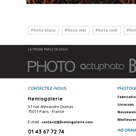
Photo blanc
Photo mer
Photo noir
Phot
LA PRESSE PARLE DE NOUS
CONTACTEZ-NOUS
PHOTOG
Fabricati
Hemisgalerie
Livraison
57 rue Alexandre Dumas
75011 Paris - France
Nouveaut
Meilleure
E-mail :
contact[@]hemisgalerie.com
INFORMA
01 43 67 72 74