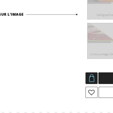
SUR L'IMAGE
Subligraphi
Contrecollage D