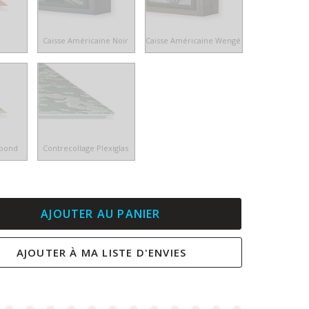
e
Caisse Américaine Noir
Caisse Américaine Wengé
ibond
Contrecollage Plexiglas
AJOUTER AU PANIER
AJOUTER À MA LISTE D'ENVIES