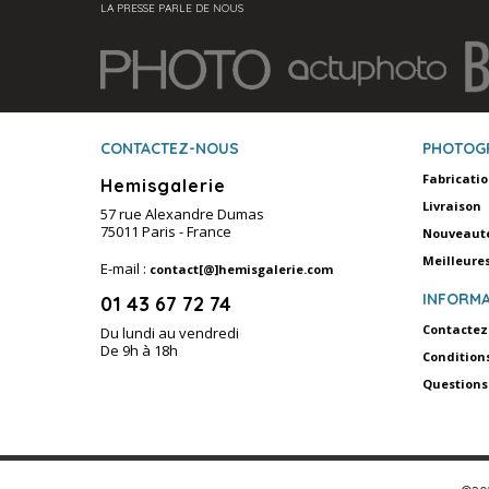
LA PRESSE PARLE DE NOUS
CONTACTEZ-NOUS
PHOTOG
Fabricati
Hemisgalerie
Livraison
57 rue Alexandre Dumas
75011 Paris - France
Nouveaut
Meilleure
E-mail :
contact[@]hemisgalerie.com
INFORMA
01 43 67 72 74
Contactez
Du lundi au vendredi
De 9h à 18h
Condition
Questions