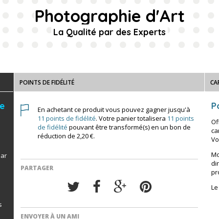
Photographie d'Art
La Qualité par des Experts
POINTS DE FIDÉLITÉ
CA
de
Po
En achetant ce produit vous pouvez gagner jusqu'à
11
points de fidélité
. Votre panier totalisera
11
points
Of
de fidélité
pouvant être transformé(s) en un bon de
ca
réduction de
2,20 €
.
Vo
Mo
par
di
PARTAGER
pr
Le
s
ENVOYER À UN AMI