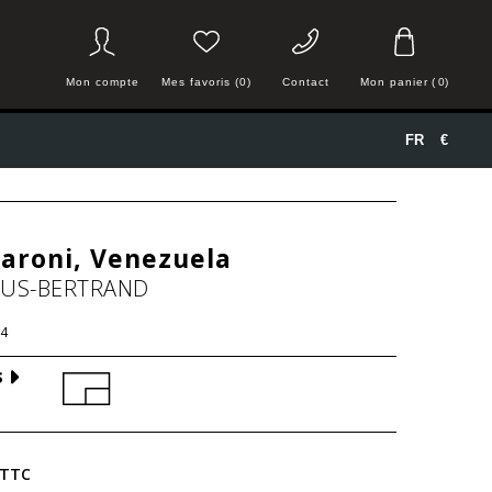
Mon compte
Mes favoris (0)
Contact
Mon panier
(
0
)
FR
€
Caroni, Venezuela
HUS-BERTRAND
4
S
TTC