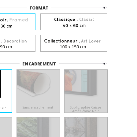
FORMAT
ENCADREMENT
Sans encadrement
Subligraphie Caisse
noir
Américaine Noir