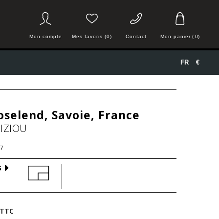
Mon compte
Mes favoris (0)
Contact
Mon panier
(
0
)
FR
€
oselend, Savoie, France
IZIOU
7
S
TTC