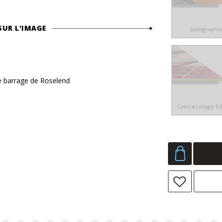
SUR L'IMAGE
Subligraphi
 le barrage de Roselend
Contrecollage D