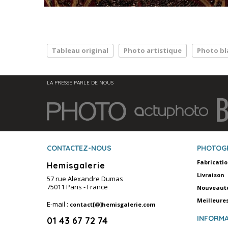
Tableau original
Photo artistique
Photo bl
LA PRESSE PARLE DE NOUS
CONTACTEZ-NOUS
PHOTOG
Fabricati
Hemisgalerie
Livraison
57 rue Alexandre Dumas
75011 Paris - France
Nouveaut
Meilleure
E-mail :
contact[@]hemisgalerie.com
INFORMA
01 43 67 72 74