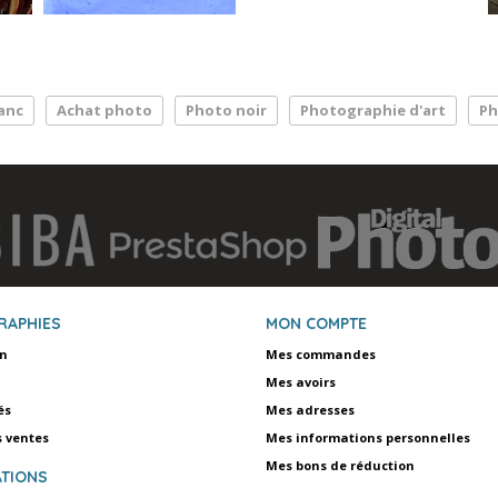
anc
Achat photo
Photo noir
Photographie d'art
Ph
RAPHIES
MON COMPTE
on
Mes commandes
Mes avoirs
és
Mes adresses
s ventes
Mes informations personnelles
Mes bons de réduction
TIONS