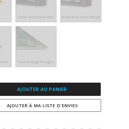
e
Caisse Américaine Noir
Caisse Américaine Wengé
ibond
Contrecollage Plexiglas
AJOUTER AU PANIER
AJOUTER À MA LISTE D'ENVIES