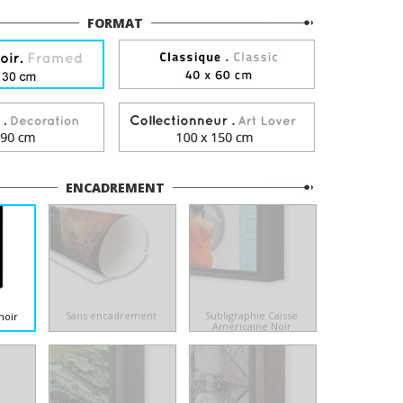
FORMAT
ENCADREMENT
Sans encadrement
Subligraphie Caisse
noir
Américaine Noir