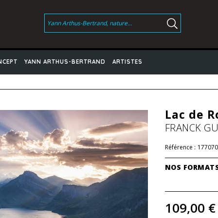
NCEPT
YANN ARTHUS-BERTRAND
ARTISTES
Lac de R
FRANCK GU
Référence :
177070
NOS FORMAT
109,00 €