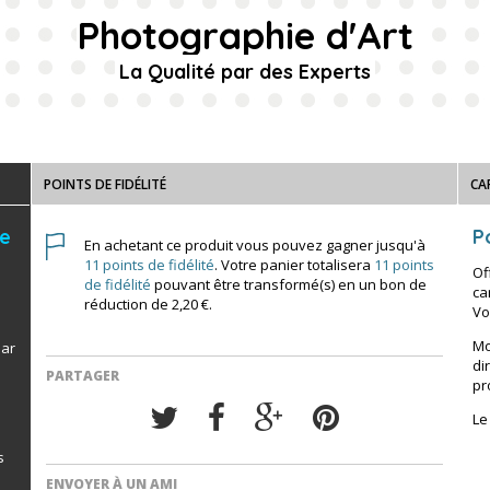
Photographie d'Art
La Qualité par des Experts
POINTS DE FIDÉLITÉ
CA
de
Po
En achetant ce produit vous pouvez gagner jusqu'à
11
points de fidélité
. Votre panier totalisera
11
points
Of
de fidélité
pouvant être transformé(s) en un bon de
ca
réduction de
2,20 €
.
Vo
Mo
par
di
PARTAGER
pr
Le
s
ENVOYER À UN AMI