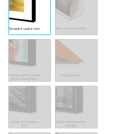
Sans encadrement
Encadré cadre noir
Subligraphie Caisse
Subligraphie
Américaine Noir
Caisse Américaine
Caisse Américaine
Noir
Wengé