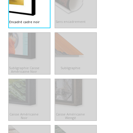
Sans encadrement
Encadré cadre noir
Subligraphie Caisse
Subligraphie
Américaine Noir
Caisse Américaine
Caisse Américaine
Noir
Wengé