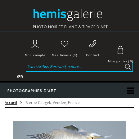
PHOTO NOIR ET BLANC & TIRAGE D'ART
Mon compte
Mes favoris (0)
Contact
Mon panier
(
0
)
€
FR
PHOTOGRAPHIES D'ART
Accueil
Sterne Caugek, Vendée, France