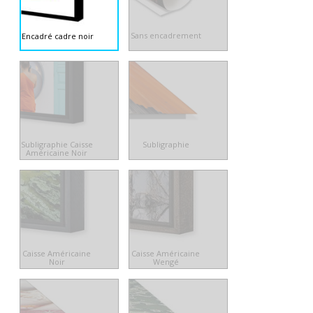
Sans encadrement
Encadré cadre noir
Subligraphie Caisse
Subligraphie
Américaine Noir
Caisse Américaine
Caisse Américaine
Noir
Wengé