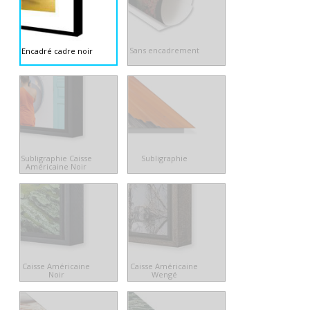
Sans encadrement
Encadré cadre noir
Subligraphie Caisse
Subligraphie
Américaine Noir
Caisse Américaine
Caisse Américaine
Noir
Wengé