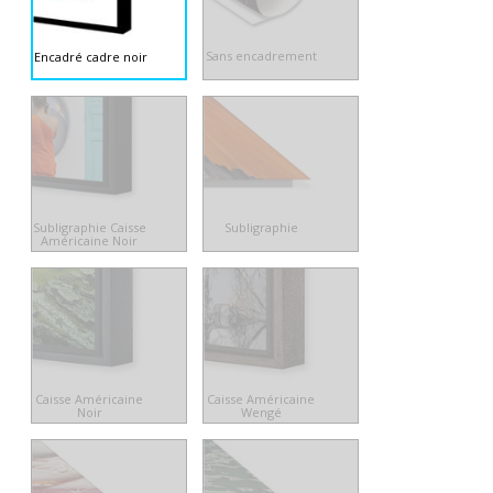
Sans encadrement
Encadré cadre noir
Subligraphie Caisse
Subligraphie
Américaine Noir
Caisse Américaine
Caisse Américaine
Noir
Wengé