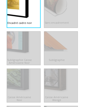
Sans encadrement
Encadré cadre noir
Subligraphie Caisse
Subligraphie
Américaine Noir
Caisse Américaine
Caisse Américaine
Noir
Wengé