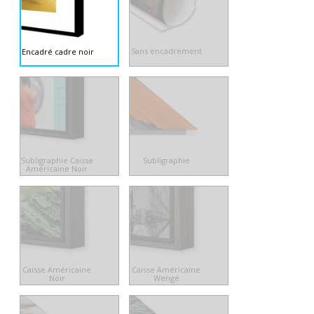
Sans encadrement
Encadré cadre noir
Subligraphie Caisse
Subligraphie
Américaine Noir
Caisse Américaine
Caisse Américaine
Noir
Wengé