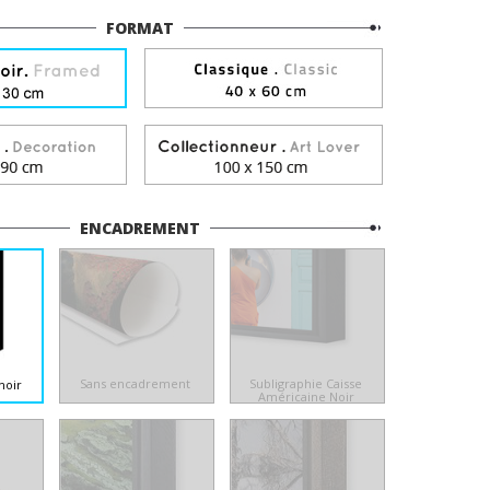
FORMAT
ENCADREMENT
Sans encadrement
Subligraphie Caisse
noir
Américaine Noir