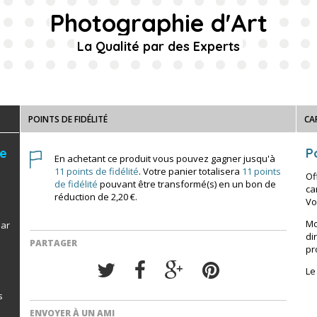
Photographie d'Art
La Qualité par des Experts
POINTS DE FIDÉLITÉ
CA
de
Po
En achetant ce produit vous pouvez gagner jusqu'à
11
points de fidélité
. Votre panier totalisera
11
points
Of
de fidélité
pouvant être transformé(s) en un bon de
ca
réduction de
2,20 €
.
Vo
Mo
par
di
PARTAGER
pr
Le
s
ENVOYER À UN AMI