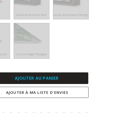
e
Caisse Américaine Noir
Caisse Américaine Wengé
ibond
Contrecollage Plexiglas
AJOUTER AU PANIER
AJOUTER À MA LISTE D'ENVIES