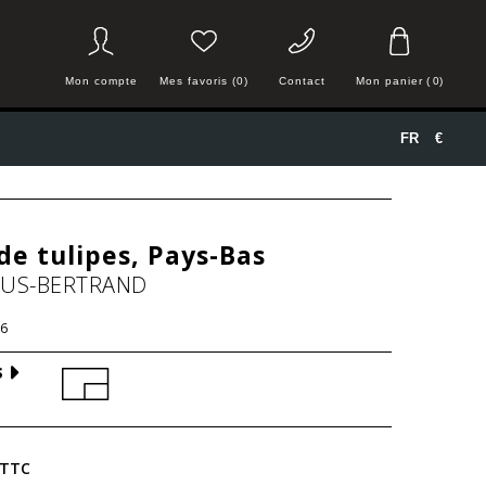
Mon compte
Mes favoris (0)
Contact
Mon panier
(
0
)
FR
€
e tulipes, Pays-Bas
HUS-BERTRAND
6
S
TTC