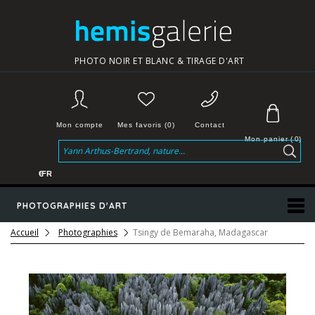
PHOTO NOIR ET BLANC & TIRAGE D'ART
Mon compte
Mes favoris (0)
Contact
Mon panier
(
0
)
€
FR
PHOTOGRAPHIES D'ART
Accueil
Photographies
Tsingy de Bemaraha, Madagascar