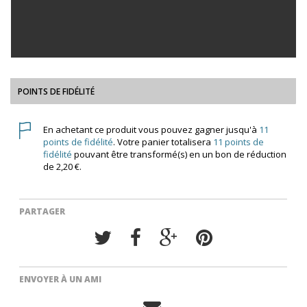
POINTS DE FIDÉLITÉ
En achetant ce produit vous pouvez gagner jusqu'à
11
points de fidélité
. Votre panier totalisera
11
points de
fidélité
pouvant être transformé(s) en un bon de réduction
de
2,20 €
.
PARTAGER
ENVOYER À UN AMI