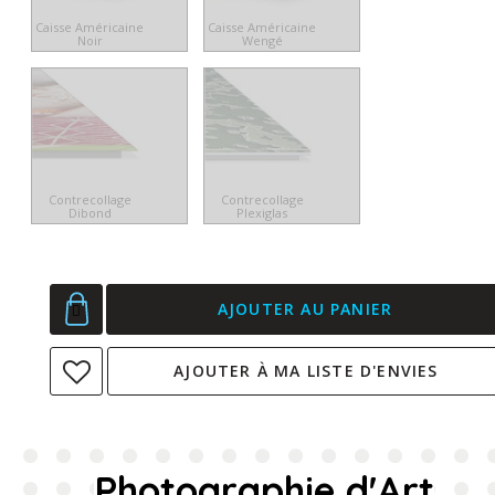
Caisse Américaine
Caisse Américaine
Noir
Wengé
Contrecollage
Contrecollage
Dibond
Plexiglas
AJOUTER AU PANIER
AJOUTER À MA LISTE D'ENVIES
Photographie d'Art