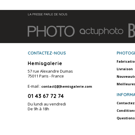
LA PRESSE PARLE DE NOUS
CONTACTEZ-NOUS
PHOTOG
Fabricati
Hemisgalerie
Livraison
57 rue Alexandre Dumas
75011 Paris - France
Nouveaut
Meilleure
E-mail :
contact[@]hemisgalerie.com
INFORMA
01 43 67 72 74
Contactez
Du lundi au vendredi
De 9h à 18h
Condition
Questions