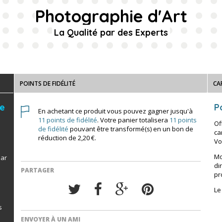
Photographie d'Art
La Qualité par des Experts
POINTS DE FIDÉLITÉ
CA
de
Po
En achetant ce produit vous pouvez gagner jusqu'à
11
points de fidélité
. Votre panier totalisera
11
points
Of
de fidélité
pouvant être transformé(s) en un bon de
ca
réduction de
2,20 €
.
Vo
Mo
par
di
PARTAGER
pr
Le
s
ENVOYER À UN AMI