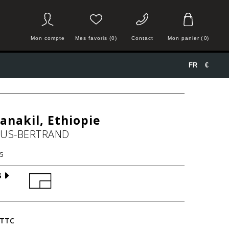
Mon compte
Mes favoris (0)
Contact
Mon panier
(
0
)
FR
€
anakil, Ethiopie
HUS-BERTRAND
5
S
TTC