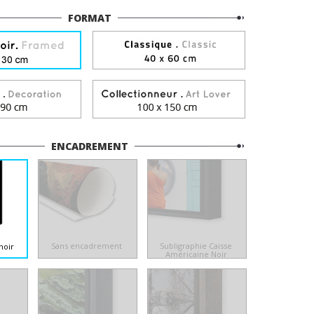
FORMAT
ENCADREMENT
Sans encadrement
Subligraphie Caisse
noir
Américaine Noir