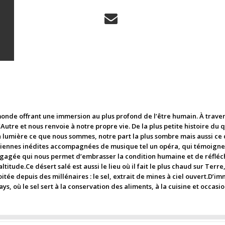
onde offrant une immersion au plus profond de l’être humain. À trave
tre et nous renvoie à notre propre vie. De la plus petite histoire du qu
 lumière ce que nous sommes, notre part la plus sombre mais aussi ce q
riennes inédites accompagnées de musique tel un opéra, qui témoignen
ngagée qui nous permet d’embrasser la condition humaine et de réfléc
 altitude.Ce désert salé est aussi le lieu où il fait le plus chaud sur T
itée depuis des millénaires : le sel, extrait de mines à ciel ouvert.D’
ys, où le sel sert à la conservation des aliments, à la cuisine et occ