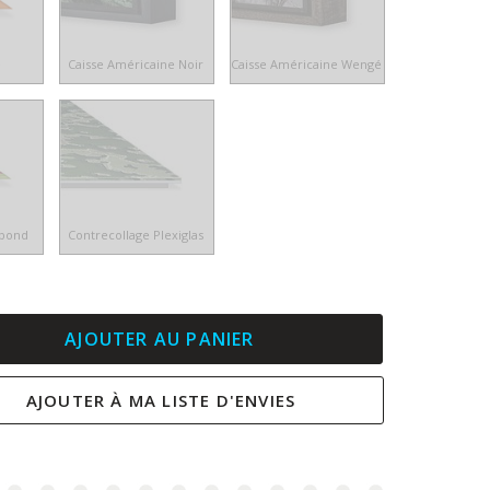
e
Caisse Américaine Noir
Caisse Américaine Wengé
ibond
Contrecollage Plexiglas
AJOUTER AU PANIER
AJOUTER À MA LISTE D'ENVIES