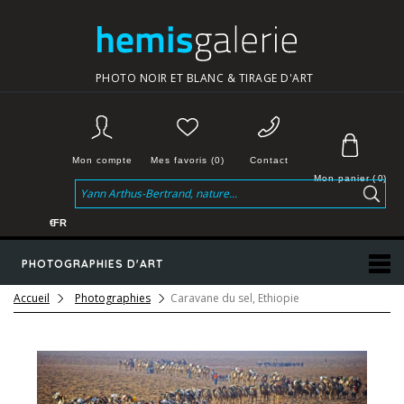
PHOTO NOIR ET BLANC & TIRAGE D'ART
Mon compte
Mes favoris (0)
Contact
Mon panier
(
0
)
€
FR
PHOTOGRAPHIES D'ART
Accueil
Photographies
Caravane du sel, Ethiopie