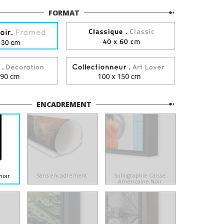
FORMAT
ENCADREMENT
Sans encadrement
Subligraphie Caisse
noir
Américaine Noir