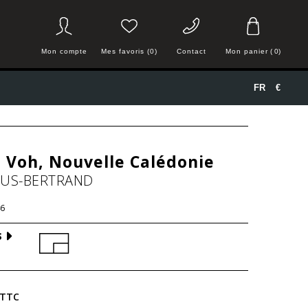
Mon compte
Mes favoris (0)
Contact
Mon panier
(
0
)
FR
€
 Voh, Nouvelle Calédonie
HUS-BERTRAND
6
S
TTC