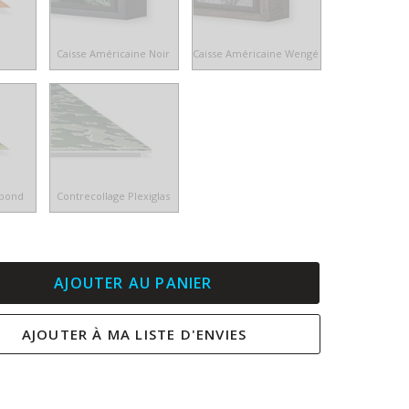
e
Caisse Américaine Noir
Caisse Américaine Wengé
ibond
Contrecollage Plexiglas
AJOUTER AU PANIER
AJOUTER À MA LISTE D'ENVIES