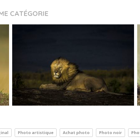
ME CATÉGORIE
inal
Photo artistique
Achat photo
Photo noir
Pho