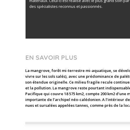
matériaux. Celui-ci est réalisé avec le plus grand soin par
des spécialistes reconnus et passionnés.
EN SAVOIR PLUS
La mangrove, forêt mi-terrestre mi-aquatique, se dévelo
vivre sur les sols salés), avec une prédominance de palétu
son étendue originelle. Ce milieu fragile recule continu
et la pollution. La mangrove reste pourtant indispensable
Pacifique qui couvre 18 575 km2, compte 200 km2 d’une ma
importante de l’archipel néo-calédonien. A l’intérieur d
nues et sursalées appelées tannes, comme près de la local