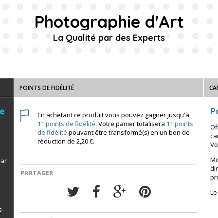
Photographie d'Art
La Qualité par des Experts
POINTS DE FIDÉLITÉ
CA
de
Po
En achetant ce produit vous pouvez gagner jusqu'à
11
points de fidélité
. Votre panier totalisera
11
points
Of
de fidélité
pouvant être transformé(s) en un bon de
ca
réduction de
2,20 €
.
Vo
Mo
par
di
PARTAGER
pr
Le
s