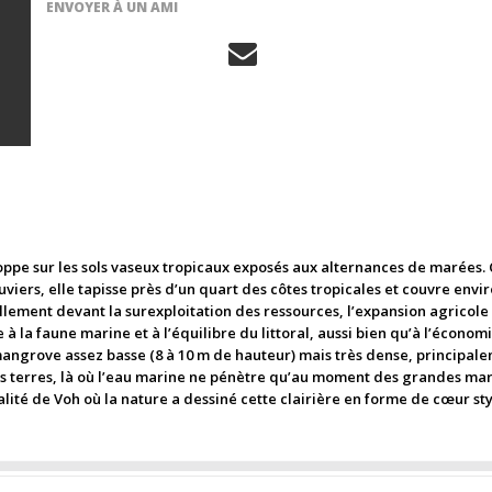
ENVOYER À UN AMI
ppe sur les sols vaseux tropicaux exposés aux alternances de marées. 
viers, elle tapisse près d’un quart des côtes tropicales et couvre envi
ellement devant la surexploitation des ressources, l’expansion agricol
 à la faune marine et à l’équilibre du littoral, aussi bien qu’à l’écono
ngrove assez basse (8 à 10 m de hauteur) mais très dense, principaleme
es terres, là où l’eau marine ne pénètre qu’au moment des grandes mar
ité de Voh où la nature a dessiné cette clairière en forme de cœur sty