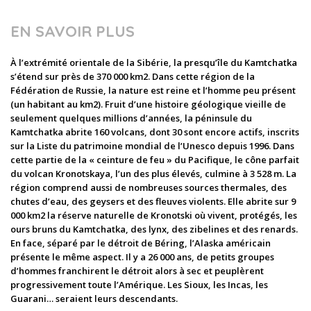
EN SAVOIR PLUS
À l’extrémité orientale de la Sibérie, la presqu’île du Kamtchatka
s’étend sur près de 370 000 km2. Dans cette région de la
Fédération de Russie, la nature est reine et l’homme peu présent
(un habitant au km2). Fruit d’une histoire géologique vieille de
seulement quelques millions d’années, la péninsule du
Kamtchatka abrite 160 volcans, dont 30 sont encore actifs, inscrits
sur la Liste du patrimoine mondial de l’Unesco depuis 1996. Dans
cette partie de la « ceinture de feu » du Pacifique, le cône parfait
du volcan Kronotskaya, l’un des plus élevés, culmine à 3 528 m. La
région comprend aussi de nombreuses sources thermales, des
chutes d’eau, des geysers et des fleuves violents. Elle abrite sur 9
000 km2 la réserve naturelle de Kronotski où vivent, protégés, les
ours bruns du Kamtchatka, des lynx, des zibelines et des renards.
En face, séparé par le détroit de Béring, l’Alaska américain
présente le même aspect. Il y a 26 000 ans, de petits groupes
d’hommes franchirent le détroit alors à sec et peuplèrent
progressivement toute l’Amérique. Les Sioux, les Incas, les
Guarani… seraient leurs descendants.