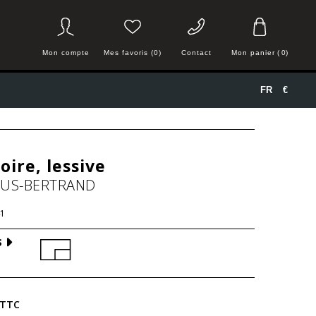
Mon compte
Mes favoris (0)
Contact
Mon panier
(
0
)
FR
€
oire, lessive
HUS-BERTRAND
1
S
TTC