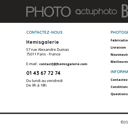
CONTACTEZ-NOUS
PHOTOG
Fabricati
Hemisgalerie
Livraison
57 rue Alexandre Dumas
75011 Paris - France
Nouveaut
Meilleure
E-mail :
contact[@]hemisgalerie.com
INFORMA
01 43 67 72 74
Contactez
Du lundi au vendredi
De 9h à 18h
Condition
Questions
©202