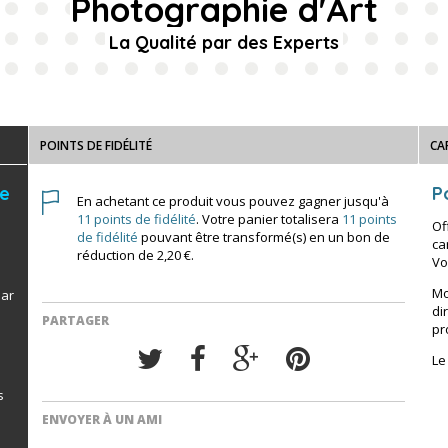
Photographie d'Art
La Qualité par des Experts
POINTS DE FIDÉLITÉ
CA
de
Po
En achetant ce produit vous pouvez gagner jusqu'à
11
points de fidélité
. Votre panier totalisera
11
points
Of
de fidélité
pouvant être transformé(s) en un bon de
ca
réduction de
2,20 €
.
Vo
Mo
par
di
PARTAGER
pr
Le
s
ENVOYER À UN AMI