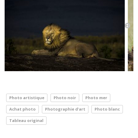
Photo artistique
Photo noir
Photo mer
Achat photo
Photographie d'art
Photo blanc
Tableau original
LA PRESSE PARLE DE NOUS