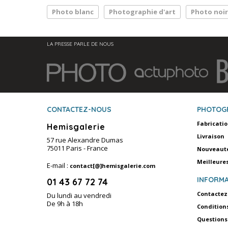
Photo blanc
Photographie d'art
Photo noir
LA PRESSE PARLE DE NOUS
CONTACTEZ-NOUS
PHOTOG
Fabricati
Hemisgalerie
Livraison
57 rue Alexandre Dumas
75011 Paris - France
Nouveaut
Meilleure
E-mail :
contact[@]hemisgalerie.com
INFORMA
01 43 67 72 74
Contactez
Du lundi au vendredi
De 9h à 18h
Condition
Questions