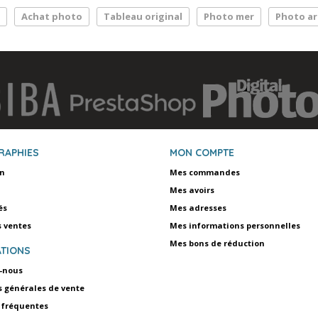
Achat photo
Tableau original
Photo mer
Photo ar
RAPHIES
MON COMPTE
on
Mes commandes
Mes avoirs
és
Mes adresses
s ventes
Mes informations personnelles
Mes bons de réduction
TIONS
-nous
s générales de vente
 fréquentes