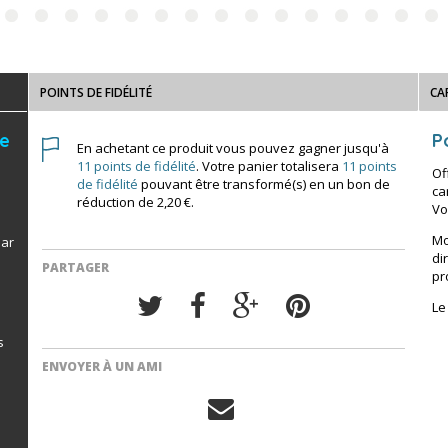
POINTS DE FIDÉLITÉ
CA
de
Po
En achetant ce produit vous pouvez gagner jusqu'à
11
points de fidélité
. Votre panier totalisera
11
points
Of
de fidélité
pouvant être transformé(s) en un bon de
ca
réduction de
2,20 €
.
Vo
Mo
par
di
PARTAGER
pr
Le
s
ENVOYER À UN AMI