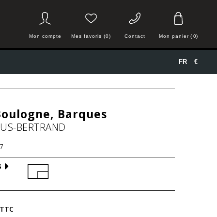
Mon compte
Mes favoris (0)
Contact
Mon panier
(
0
)
FR
€
Boulogne, Barques
HUS-BERTRAND
7
S
TTC