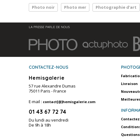
Photo noir
Photo mer
Photographie d'art
LA PRESSE PARLE DE NOUS
CONTACTEZ-NOUS
PHOTOG
Fabricati
Hemisgalerie
Livraison
57 rue Alexandre Dumas
75011 Paris - France
Nouveaut
Meilleure
E-mail :
contact[@]hemisgalerie.com
INFORMA
01 43 67 72 74
Contactez
Du lundi au vendredi
De 9h à 18h
Condition
Questions