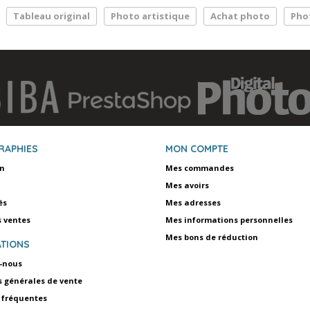
Tableau original
Photo artistique
Achat photo
Pho
RAPHIES
MON COMPTE
on
Mes commandes
Mes avoirs
és
Mes adresses
s ventes
Mes informations personnelles
Mes bons de réduction
TIONS
-nous
s générales de vente
 fréquentes