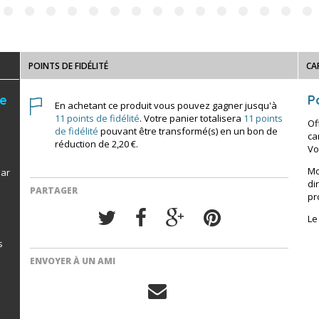
POINTS DE FIDÉLITÉ
CA
de
Po
En achetant ce produit vous pouvez gagner jusqu'à
11
points de fidélité
. Votre panier totalisera
11
points
Of
de fidélité
pouvant être transformé(s) en un bon de
ca
réduction de
2,20 €
.
Vo
Mo
par
di
PARTAGER
pr
Le
s
ENVOYER À UN AMI