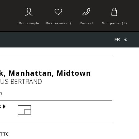
Mon compte
Mes favoris (0)
Contact
Mon panier
(
0
)
FR
€
k, Manhattan, Midtown
HUS-BERTRAND
3
S
TTC