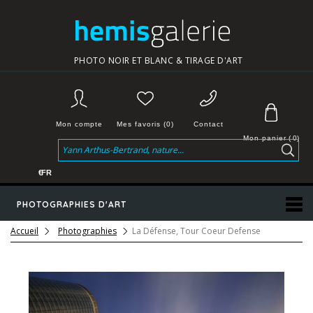
PHOTO NOIR ET BLANC & TIRAGE D'ART
Mon compte
Mes favoris (0)
Contact
Mon panier
(
0
)
€
FR
PHOTOGRAPHIES D'ART
Accueil
Photographies
La Défense, Tour Coeur Defense