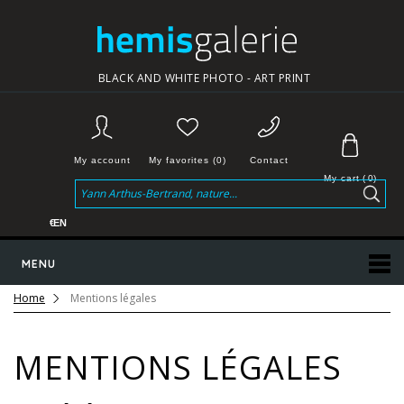
BLACK AND WHITE PHOTO - ART PRINT
My account
My favorites (0)
Contact
My cart
(
0
)
€
EN
MENU
Home
Mentions légales
MENTIONS LÉGALES